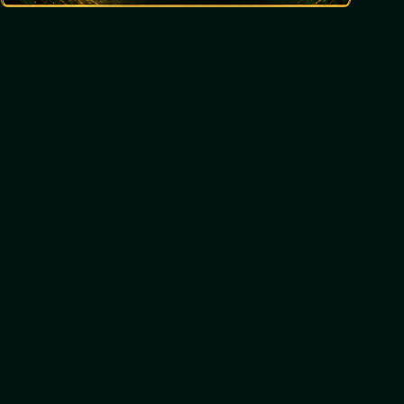
邮箱
消息
发送消息