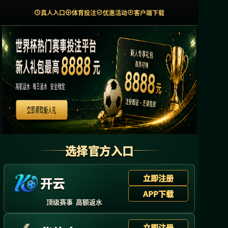
blog
体验九游娱乐手机端的
社交互动
Admin
2026-07-09 09:19:35
在如今这个数字化迅猛发展的时代，手机应用已经成
为人们日常生活中不可或缺的一部分。其中，
九游娱
乐手机端
不仅为玩家提供了丰富的游戏选择，更通过
其独特的社交互动功能，带领用户进入一个全新的社
交娱乐平台。